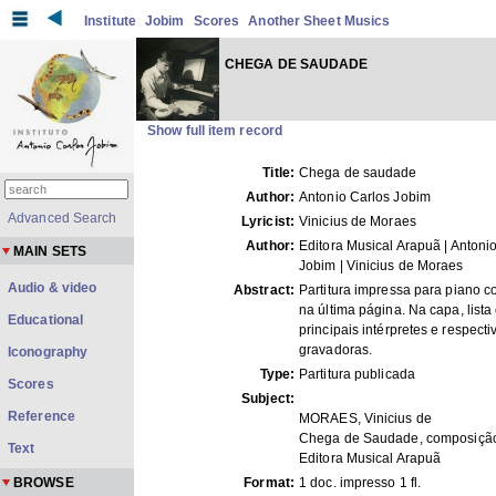
Institute
Jobim
Scores
Another Sheet Musics
CHEGA DE SAUDADE
Show full item record
Title:
Chega de saudade
Author:
Antonio Carlos Jobim
Advanced Search
Lyricist:
Vinicius de Moraes
Author:
Editora Musical Arapuã | Antoni
MAIN SETS
Jobim | Vinicius de Moraes
Audio & video
Abstract:
Partitura impressa para piano c
na última página. Na capa, list
Educational
principais intérpretes e respecti
gravadoras.
Iconography
Type:
Partitura publicada
Scores
Subject:
Reference
MORAES, Vinicius de
Chega de Saudade, composiçã
Text
Editora Musical Arapuã
BROWSE
Format:
1 doc. impresso 1 fl.