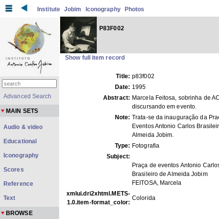
Institute
Jobim
Iconography
Photos
P83F002
Show full item record
Title:
p83f002
Date:
1995
Advanced Search
Abstract:
Marcela Feitosa, sobrinha de AC
discursando em evento.
MAIN SETS
Note:
Trata-se da inauguração da Pra
Eventos Antonio Carlos Brasilei
Audio & video
Almeida Jobim.
Educational
Type:
Fotografia
Iconography
Subject:
Praça de eventos Antonio Carlo
Scores
Brasileiro de Almeida Jobim
FEITOSA, Marcela
Reference
xmlui.dri2xhtml.METS-
Text
Colorida
1.0.item-format_color:
BROWSE