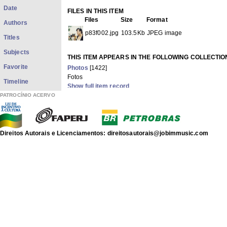
Date
FILES IN THIS ITEM
Files
Size
Format
Authors
p83f002.jpg
103.5Kb
JPEG image
Titles
Subjects
THIS ITEM APPEARS IN THE FOLLOWING COLLECTIO
Favorite
Photos
[1422]
Fotos
Timeline
Show full item record
PATROCÍNIO ACERVO
Direitos Autorais e Licenciamentos: direitosautorais@jobimmusic.com