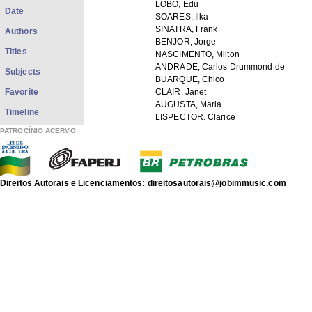
LOBO, Edu
Date
SOARES, Ilka
SINATRA, Frank
Authors
BENJOR, Jorge
Titles
NASCIMENTO, Milton
ANDRADE, Carlos Drummond de
Subjects
BUARQUE, Chico
Favorite
CLAIR, Janet
AUGUSTA, Maria
Timeline
LISPECTOR, Clarice
MACALÉ
PATROCÍNIO ACERVO
GILBERTO, João
CHAVES, Nina
CARDOSO, Sérgio
SHAKESPEARE, William
Direitos Autorais e Licenciamentos: direitosautorais@jobimmusic.com
OLIVEIRA, Carlinhos
MARQUES, Armando
SALLES, Arlete
BELTRÃO, Helio
PERLINGEIRO, Aerton
Festival da Internacional da Canção, III -
Theatro Municipal
"Garota de Ipanema"
"Sabiá"
"Chega de saudade"