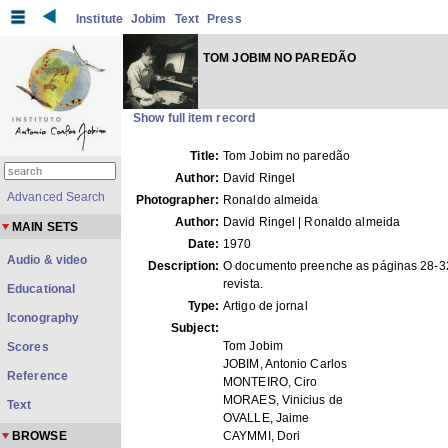
Institute
Jobim
Text
Press
TOM JOBIM NO PAREDÃO
Show full item record
Title:
Tom Jobim no paredão
Author:
David Ringel
Advanced Search
Photographer:
Ronaldo almeida
Author:
David Ringel | Ronaldo almeida
MAIN SETS
Date:
1970
Audio & video
Description:
O documento preenche as páginas 28-3
revista.
Educational
Type:
Artigo de jornal
Iconography
Subject:
Tom Jobim
Scores
JOBIM, Antonio Carlos
Reference
MONTEIRO, Ciro
MORAES, Vinicius de
Text
OVALLE, Jaime
BROWSE
CAYMMI, Dori