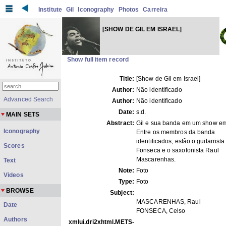
Institute
Gil
Iconography
Photos
Carreira
[SHOW DE GIL EM ISRAEL]
Show full item record
Title:
[Show de Gil em Israel]
Author:
Não identificado
Advanced Search
Author:
Não identificado
Date:
s.d.
MAIN SETS
Abstract:
Gil e sua banda em um show em 
Iconography
Entre os membros da banda
identificados, estão o guitarrist
Scores
Fonseca e o saxofonista Raul
Mascarenhas.
Text
Note:
Foto
Videos
Type:
Foto
BROWSE
Subject:
MASCARENHAS, Raul
Date
FONSECA, Celso
Authors
xmlui.dri2xhtml.METS-