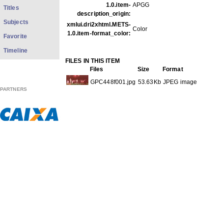
1.0.item-
APGG
Titles
description_origin:
Subjects
xmlui.dri2xhtml.METS-
Color
1.0.item-format_color:
Favorite
Timeline
FILES IN THIS ITEM
Files
Size
Format
GPC448f001.jpg
53.63Kb
JPEG image
PARTNERS
THIS ITEM APPEARS IN THE FOLLOWING COLLECTIO
Carreira
[613]
Show full item record