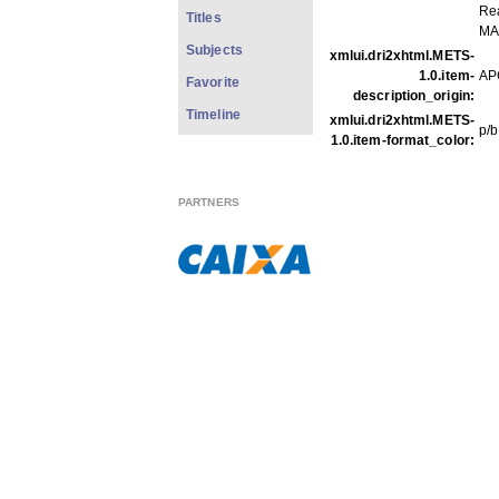
Rea
Titles
MA
Subjects
xmlui.dri2xhtml.METS-
1.0.item-
AP
Favorite
description_origin:
Timeline
xmlui.dri2xhtml.METS-
p/b
1.0.item-format_color:
FILES IN THIS ITEM
PARTNERS
Files
S
GPC425.pdf
2
GPC425f001.jpg
6
GPC425f002.jpg
6
GPC425f003.jpg
6
THIS ITEM APPEARS IN T
Carreira
[613]
Show full item record