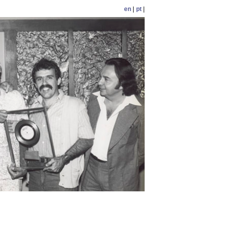
en
|
pt
|