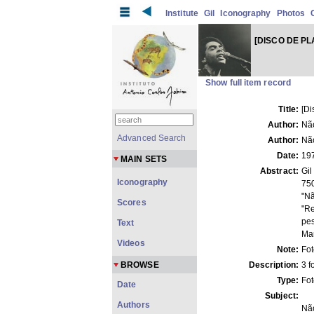
Institute
Gil
Iconography
Photos
[DISCO DE PL
Show full item record
Title:
[Di
Author:
Não
Advanced Search
Author:
Não
Date:
19
MAIN SETS
Abstract:
Gil
Iconography
750
"Nã
Scores
"Re
pes
Text
Mar
Videos
Note:
Fo
BROWSE
Description:
3 f
Type:
Fo
Date
Subject:
Authors
Nã