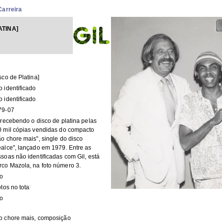
Carreira
ATINA]
sco de Platina]
 identificado
 identificado
79-07
 recebendo o disco de platina pelas
 mil cópias vendidas do compacto
o chore mais", single do disco
alce", lançado em 1979. Entre as
soas não identificadas com Gil, está
co Mazola, na foto número 3.
to
otos no total
to
o chore mais, composição