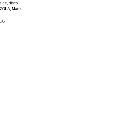
lce, disco
ZOLA, Marco
GG
ize
Format
17.4Kb
PDF
4.82Kb
JPEG image
6.43Kb
JPEG image
1.10Kb
JPEG image
HE FOLLOWING COLLECTION(S)