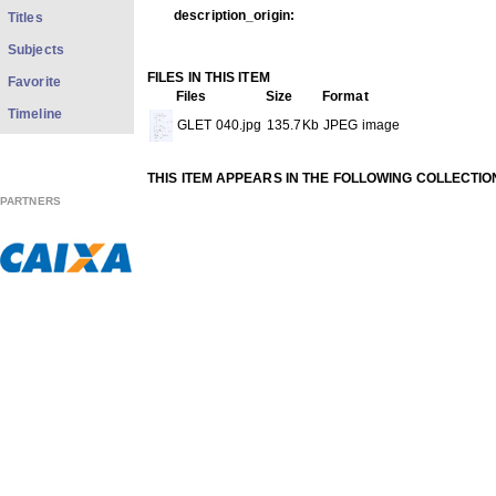
description_origin:
Titles
Subjects
FILES IN THIS ITEM
Favorite
Files
Size
Format
Timeline
GLET 040.jpg
135.7Kb
JPEG image
THIS ITEM APPEARS IN THE FOLLOWING COLLECTIO
Lyrics
[43]
PARTNERS
Show full item record