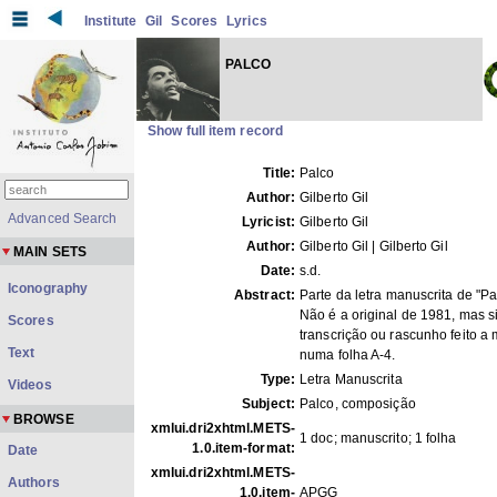
Institute
Gil
Scores
Lyrics
PALCO
Show full item record
Title:
Palco
Author:
Gilberto Gil
Advanced Search
Lyricist:
Gilberto Gil
Author:
Gilberto Gil | Gilberto Gil
MAIN SETS
Date:
s.d.
Iconography
Abstract:
Parte da letra manuscrita de "Pa
Não é a original de 1981, mas 
Scores
transcrição ou rascunho feito a
Text
numa folha A-4.
Type:
Letra Manuscrita
Videos
Subject:
Palco, composição
BROWSE
xmlui.dri2xhtml.METS-
1 doc; manuscrito; 1 folha
1.0.item-format:
Date
xmlui.dri2xhtml.METS-
Authors
1.0.item-
APGG