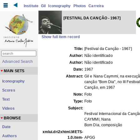
Institute
Gil
Iconography
Photos
Carreira
[FESTIVAL DA CANÇÃO - 1967]
Show full item record
Title:
[Festival da Canção - 1967]
Author:
Não identificado
Advanced Search
Author:
Não identificado
Date:
1967
MAIN SETS
Abstract:
Gil e Nana Caymmi, na execuçã
Iconography
canção "Bom Dia", no III Festiva
Canção, em 1967
Scores
Note:
Foto
Text
Type:
Foto
Subject:
Videos
Festival Internacional da Cançã
BROWSE
CAYMMI, Nana
Bom Dia, composição
Date
xmlui.dri2xhtml.METS-
Authors
1.0.item-
APGG