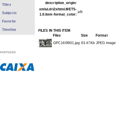
description_origin:
Titles
xmlui.dri2xhtml.METS-
p/b
Subjects
1.0.item-format_color:
Favorite
Timeline
FILES IN THIS ITEM
Files
Size
Format
GPC160f001.jpg
63.47Kb
JPEG image
PARTNERS
THIS ITEM APPEARS IN THE FOLLOWING COLLECTIO
Carreira
[613]
Show full item record