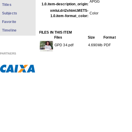
APGG
1.0.item-description_origin:
Titles
xmlui.dri2xhtml.METS-
Subjects
Color
1.0.item-format_color:
Favorite
Timeline
FILES IN THIS ITEM
Files
Size
Format
GPD 34.pdf
4.690Mb
PDF
PARTNERS
GPD34f001jpeg.jpg
117.0Kb
JPEG image
GPD34f002jpeg.jpg
123.8Kb
JPEG image
GPD34f003jpeg.jpg
135.5Kb
JPEG image
GPD34f004jpeg.jpg
101.0Kb
JPEG image
GPD34f005jpeg.jpg
91.60Kb
JPEG image
GPD34f006jpeg.jpg
100.9Kb
JPEG image
GPD34f007jpeg.jpg
114.4Kb
JPEG image
GPD34f008jpeg.jpg
93.62Kb
JPEG image