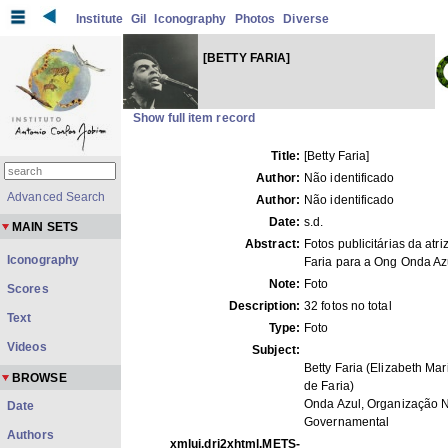
Institute
Gil
Iconography
Photos
Diverse
[BETTY FARIA]
Show full item record
Title:
[Betty Faria]
Author:
Não identificado
Advanced Search
Author:
Não identificado
Date:
s.d.
MAIN SETS
Abstract:
Fotos publicitárias da atri
Iconography
Faria para a Ong Onda Az
Note:
Foto
Scores
Description:
32 fotos no total
Text
Type:
Foto
Videos
Subject:
Betty Faria (Elizabeth Mar
BROWSE
de Faria)
Onda Azul, Organização 
Date
Governamental
Authors
xmlui.dri2xhtml.METS-