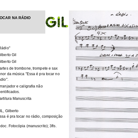
TOCAR NA RÁDIO
Rádio"
ilberto Gil
ilberto Gil
artes de trombone, trompete e sax
enor da música "Essa é pra tocar no
ádio".
rranjador e caligrafia não
dentificados.
artitura Manuscrita
IL, Gilberto
ssa é pra tocar no rádio, composição
 doc. Fotocópia (manuscrito); 3fls.