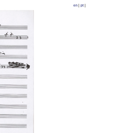
en
|
pt
|