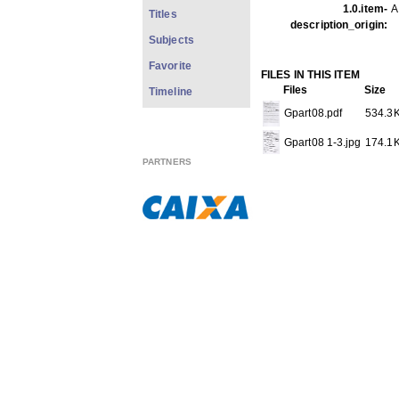
1.0.item-
A
Titles
description_origin:
Subjects
Favorite
FILES IN THIS ITEM
Files
Size
Timeline
Gpart08.pdf
534.3
Gpart08 1-3.jpg
174.1
PARTNERS
Gpart08 2-3.jpg
171.0
Gpart08 3-3.jpg
162.4
THIS ITEM APPEARS IN T
Sheet Musics
[15]
Show full item record