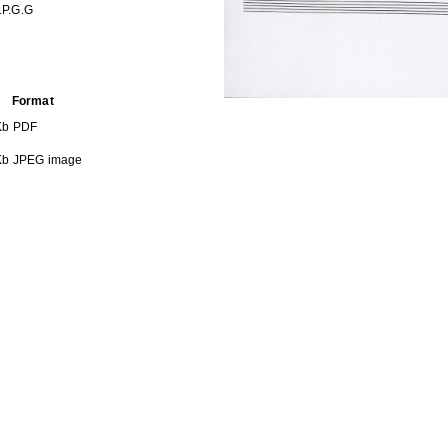
.P.G.G
Format
Kb
PDF
Kb
JPEG image
Kb
JPEG image
Kb
JPEG image
HE FOLLOWING COLLECTION(S)