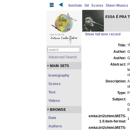
Institute
Gil
Scores
Sheet Musics
ESSA É PRA 
Show full item record
Title:
"
Author:
G
Advanced Search
Author:
G
Abstract:
P
MAIN SETS
t
r
Iconography
Description:
A
Scores
i
Text
Type:
P
Subject:
Videos
G
BROWSE
E
xmlui.dri2xhtml.METS-
Date
1
1.0.item-format:
Authors
xmlui.dri2xhtml.METS-