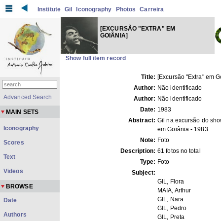
Institute
Gil
Iconography
Photos
Carreira
[EXCURSÃO "EXTRA" EM
GOIÂNIA]
Show full item record
Title:
[Excursão "Extra" em G
Author:
Não identificado
Advanced Search
Author:
Não identificado
Date:
1983
MAIN SETS
Abstract:
Gil na excursão do sho
Iconography
em Goiânia - 1983
Note:
Foto
Scores
Description:
61 fotos no total
Text
Type:
Foto
Videos
Subject:
GIL, Flora
BROWSE
MAIA, Arthur
GIL, Nara
Date
GIL, Pedro
Authors
GIL, Preta