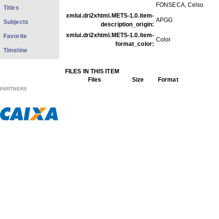
FONSECA, Celso
Titles
xmlui.dri2xhtml.METS-1.0.item-
APGG
Subjects
description_origin:
xmlui.dri2xhtml.METS-1.0.item-
Favorite
Color
format_color:
Timeline
FILES IN THIS ITEM
Files
Size
Format
PARTNERS
GPC33.pdf
3.017Mb
PDF
GPC33f001.jpg
46.00Kb
JPEG image
GPC33f002.jpg
50.94Kb
JPEG image
GPC33f003.jpg
47.51Kb
JPEG image
GPC33f004.jpg
43.52Kb
JPEG image
GPC33f005.jpg
48.74Kb
JPEG image
GPC33f006.jpg
39.8Kb
JPEG image
GPC33f007.jpg
37.65Kb
JPEG image