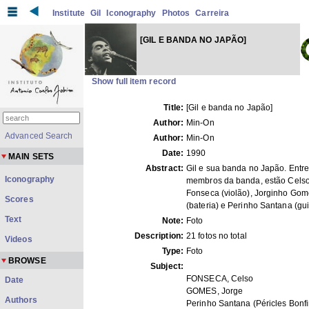
Institute
Gil
Iconography
Photos
Carreira
[GIL E BANDA NO JAPÃO]
Show full item record
Title:
[Gil e banda no Japão]
Author:
Min-On
Advanced Search
Author:
Min-On
Date:
1990
MAIN SETS
Abstract:
Gil e sua banda no Japão. Entre
Iconography
membros da banda, estão Cels
Fonseca (violão), Jorginho Go
Scores
(bateria) e Perinho Santana (gui
Text
Note:
Foto
Description:
21 fotos no total
Videos
Type:
Foto
BROWSE
Subject:
FONSECA, Celso
Date
GOMES, Jorge
Authors
Perinho Santana (Péricles Bonf