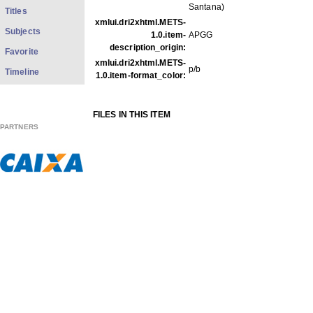
Santana)
Titles
xmlui.dri2xhtml.METS-
Subjects
1.0.item-
APGG
description_origin:
Favorite
xmlui.dri2xhtml.METS-
p/b
Timeline
1.0.item-format_color:
FILES IN THIS ITEM
Files
Size
Format
PARTNERS
GPC80.pdf
1.337Mb
PDF
GPC80f001.jpg
83.65Kb
JPEG image
GPC80f002.jpg
89.02Kb
JPEG image
GPC80f003.jpg
81.76Kb
JPEG image
GPC80f004.jpg
82.63Kb
JPEG image
GPC80f005.jpg
95.69Kb
JPEG image
GPC80f006.jpg
79.50Kb
JPEG image
GPC80f007.jpg
61.75Kb
JPEG image