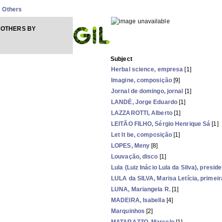
Others
 OTHERS BY
Subject
Herbal science, empresa
[1]
Imagine, composição
[9]
Jornal de domingo, jornal
[1]
LANDÉ, Jorge Eduardo
[1]
LAZZAROTTI, Alberto
[1]
LEITÃO FILHO, Sérgio Henrique Sá
[1]
Let It be, composição
[1]
LOPES, Meny
[8]
Louvação, disco
[1]
Lula (Luiz Inácio Lula da Silva), presid
LULA da SILVA, Marisa Letícia, primei
LUNA, Mariangela R.
[1]
MADEIRA, Isabella
[4]
Marquinhos
[2]