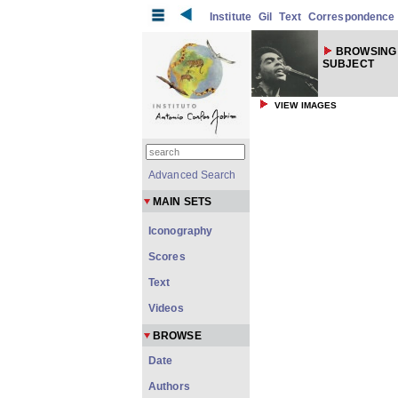
Institute
Gil
Text
Correspondence
BROWSING
SUBJECT
VIEW IMAGES
Advanced Search
MAIN SETS
Iconography
Scores
Text
Videos
BROWSE
Date
Authors