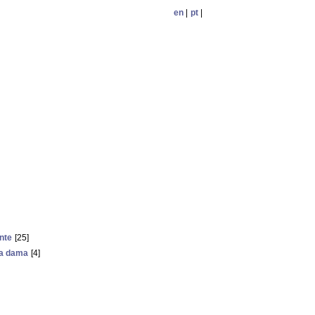
en
|
pt
|
ente
[25]
ra dama
[4]