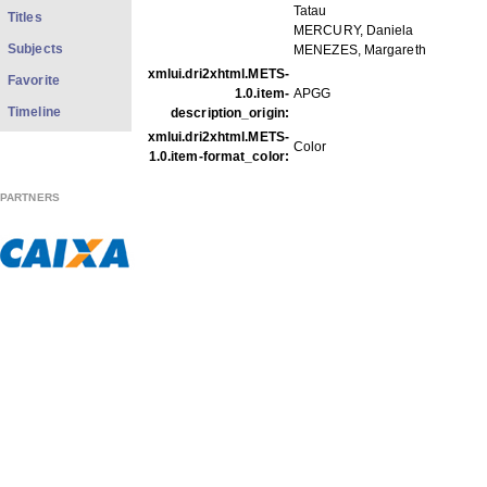
Tatau
Titles
MERCURY, Daniela
Subjects
MENEZES, Margareth
xmlui.dri2xhtml.METS-
Favorite
1.0.item-
APGG
Timeline
description_origin:
xmlui.dri2xhtml.METS-
Color
1.0.item-format_color:
PARTNERS
FILES IN THIS ITEM
Files
Size
Format
GPC557.pdf
155.6Kb
PDF
GPC557f001.jpg
68.49Kb
JPEG image
GPC557f002.jpg
68.61Kb
JPEG image
THIS ITEM APPEARS IN THE FOLLOWING COLLECTIO
Carreira
[613]
Show full item record