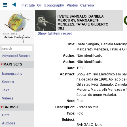
Institute
Gil
Iconography
Photos
Carreira
[IVETE SANGALO, DANIELA
MERCURY, MARGARETH
MENEZES, TATAU E GILBERTO
GIL]
Show full item record
Title:
[Ivete Sangalo, Daniela Mercury
Margareth Menezes, Tatau e Gilb
Author:
Não identificado
Advanced Search
Author:
Não identificado
MAIN SETS
Date:
1998
Iconography
Abstract:
Show em Trio Eletrônico em Sal
na década de 1990. Ao lado de 
Scores
Gil estão Ivete Sangalo, Daniel
Mercury, Margareth Menezes e 
Text
época, do grupo Araketu).
Videos
Note:
Foto
BROWSE
Description:
2 fotos no total
Type:
Foto
Date
Subject:
Authors
SANGALO, Ivete