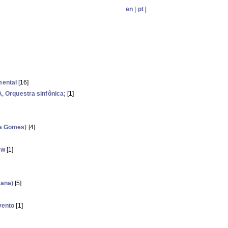
en
|
pt
|
mental
[16]
rquestra sinfônica;
[1]
ra Gomes)
[4]
ow
[1]
tana)
[5]
vento
[1]