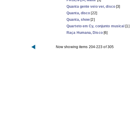
PROENÇA, Maitê
[3]
Quanta gente veio ver, disco
[3]
Quanta, disco
[22]
Quanta, show
[2]
Quarteto em Cy, conjunto musical
[1]
Raça Humana, Disco
[6]
Now showing items 204-223 of 305