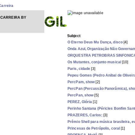
Carreira
 CARREIRA BY
Subject
O Eterno Deus Mu Dança, disco
[4]
Onda Azul, Organização Não Governa
ORQUESTRA PETROBRAS SINFONICA, O
Os Mutantes, conjunto musical
[10]
Paris, cidade
[3]
Pepeu Gomes (Pedro Anibal de Olivei
PercPam, show
[2]
PercPan (Percussão Panorâmica), sh
PercPan, show
[5]
PEREZ, Glória
[1]
Perinho Santana (Péricles Bonfim San
PRAZERES, Carlos;
[3]
Prêmio Shell para música brasileira, e
Princesas de Petrópolis, coral
[1]