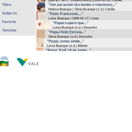
[Sylvia I. de C. Cesário Alvim]
(
1980-06-19
) Cartão
Titles
"Um pai assim tão bonito e charmoso..."
Helena Buarque | Sílvia Buarque
(
s.d.
) Cartão
Subjects
"Paim Franceson,..."
Luísa Buarque
(
1989-02-17
) Carta
Favorite
"Papai espero que..."
Luísa Buarque
(
s.d.
) Desenho
Timeline
"Papai Feliz Estreia..."
Sílvia Buarque
(
s.d.
) Desenho
"Papai, estou ainda..."
Luísa Buarque
(
s.d.
) Bilhete
"Papai, Paiê 19 de junho..."
Sílvia Buarque
(
s.d.
) Bilhete
"Papai, que seu natal seja belíssimo..."
Helena Buarque
(
1982-12-25
) Cartão
"Para o Papai com amor da Helena..."
Helena Buarque
(
1982-04-12
) Desenho
"O programa gastronômico..."
Maria Amélia Buarque de Hollanda | Pííí (Maria do Carmo
Buarque de Hollanda)
(
s.d.
) Cartão-postal
"Quer saber de uma coisa, Papai?..."
Helena Buarque
(
s.d.
) Cartão