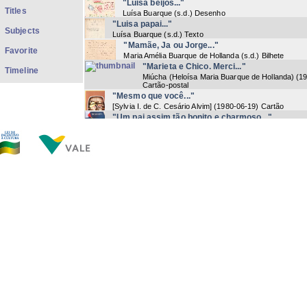
"Luisa beijos..."
Titles
Luísa Buarque
(
s.d.
) Desenho
"Luisa papai..."
Subjects
Luísa Buarque
(
s.d.
) Texto
"Mamãe, Ja ou Jorge..."
Favorite
Maria Amélia Buarque de Hollanda
(
s.d.
) Bilhete
"Marieta e Chico. Merci..."
Timeline
Miúcha (Heloísa Maria Buarque de Hollanda)
(
19
Cartão-postal
"Mesmo que você..."
[Sylvia I. de C. Cesário Alvim]
(
1980-06-19
) Cartão
"Um pai assim tão bonito e charmoso..."
Helena Buarque | Sílvia Buarque
(
s.d.
) Cartão
"Paim Franceson,..."
Luísa Buarque
(
1989-02-17
) Carta
"Papai espero que..."
Luísa Buarque
(
s.d.
) Desenho
"Papai Feliz Estreia..."
Sílvia Buarque
(
s.d.
) Desenho
"Papai, estou ainda..."
Luísa Buarque
(
s.d.
) Bilhete