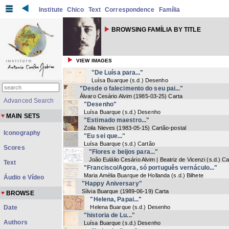
Institute
Chico
Text
Correspondence
Família
BROWSING FAMÍLIA BY TITLE
VIEW IMAGES
"De Luísa para..."
Luísa Buarque
(
s.d.
) Desenho
"Desde o falecimento do seu pai..."
Álvaro Cesário Alvim
(
1985-03-25
) Carta
Advanced Search
"Desenho"
Luísa Buarque
(
s.d.
) Desenho
MAIN SETS
"Estimado maestro..."
Zoila Nieves
(
1983-05-15
) Cartão-postal
Iconography
"Eu sei que..."
Luísa Buarque
(
s.d.
) Cartão
Scores
"Flores e beijos para..."
João Eulálio Cesário Alvim | Beatriz de Vicenzi
(
s.d.
) Ca
Text
"Francisco/Agora, só português vernáculo..."
Maria Amélia Buarque de Hollanda
(
s.d.
) Bilhete
Áudio e Vídeo
"Happy Aniversary"
Sílvia Buarque
(
1989-06-19
) Carta
BROWSE
"Helena, Papai..."
Date
Helena Buarque
(
s.d.
) Desenho
"historia de Lu..."
Authors
Luísa Buarque
(
s.d.
) Desenho