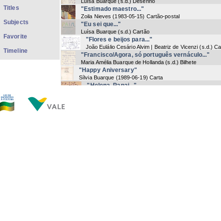
Luísa Buarque
(
s.d.
) Desenho
Titles
"Estimado maestro..."
Zoila Nieves
(
1983-05-15
) Cartão-postal
Subjects
"Eu sei que..."
Luísa Buarque
(
s.d.
) Cartão
Favorite
"Flores e beijos para..."
João Eulálio Cesário Alvim | Beatriz de Vicenzi
(
s.d.
) Ca
Timeline
"Francisco/Agora, só português vernáculo..."
Maria Amélia Buarque de Hollanda
(
s.d.
) Bilhete
"Happy Aniversary"
Sílvia Buarque
(
1989-06-19
) Carta
"Helena, Papai..."
Helena Buarque
(
s.d.
) Desenho
"historia de Lu..."
Luísa Buarque
(
s.d.
) Desenho
"Luisa beijos..."
Luísa Buarque
(
s.d.
) Desenho
"Luisa papai..."
Luísa Buarque
(
s.d.
) Texto
"Mamãe, Ja ou Jorge..."
Maria Amélia Buarque de Hollanda
(
s.d.
) Bilhete