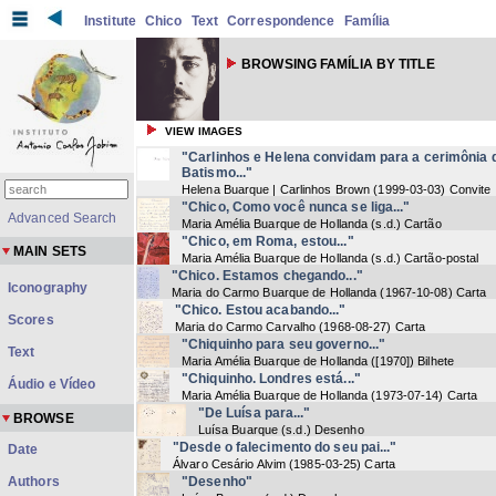
Institute
Chico
Text
Correspondence
Família
BROWSING FAMÍLIA BY TITLE
VIEW IMAGES
"Carlinhos e Helena convidam para a cerimônia 
Batismo..."
Helena Buarque | Carlinhos Brown
(
1999-03-03
) Convite
"Chico, Como você nunca se liga..."
Advanced Search
Maria Amélia Buarque de Hollanda
(
s.d.
) Cartão
"Chico, em Roma, estou..."
MAIN SETS
Maria Amélia Buarque de Hollanda
(
s.d.
) Cartão-postal
"Chico. Estamos chegando..."
Iconography
Maria do Carmo Buarque de Hollanda
(
1967-10-08
) Carta
"Chico. Estou acabando..."
Scores
Maria do Carmo Carvalho
(
1968-08-27
) Carta
"Chiquinho para seu governo..."
Text
Maria Amélia Buarque de Hollanda
(
[1970]
) Bilhete
"Chiquinho. Londres está..."
Áudio e Vídeo
Maria Amélia Buarque de Hollanda
(
1973-07-14
) Carta
"De Luísa para..."
BROWSE
Luísa Buarque
(
s.d.
) Desenho
"Desde o falecimento do seu pai..."
Date
Álvaro Cesário Alvim
(
1985-03-25
) Carta
Authors
"Desenho"