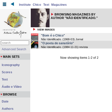
Institute
Chico
Text
Magazines
BROWSING MAGAZINES BY
AUTHOR "NÃO IDENTIFICADO."
VIEW IMAGES
"Bom é o Chico"
Não Identificado.
(
1968-03
) Jornal
"O poeta do sanatório"
Não Identificado.
(
1984-11-21
) revista
Advanced Search
MAIN SETS
Now showing items 1-2 of 2
Iconography
Scores
Text
Áudio e Vídeo
BROWSE
Date
Authors