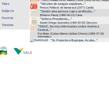
Trini (Trinidad Pérez Valdés) Pérez
(
1982-10-02
) Teleg
Titles
"Séculos de sangue sepultam..."
Presos Políticos de Itamaracá
(
1977
) Cartão
Subjects
"Sendo uma pessoa cuja a profissão..."
[Rubens Paiva]
(
1985-06-22
) Carta
Favorite
"Señora Presidente,..."
Daniel Ortega Saavedra
(
1982-03-25
) Discurso
Timeline
"SISAC, Serviço Informativo sobre América
Central..."
Frei Betto (Carlos Alberto Libânio Christo)
(
1983-07-25
)
Informativo
"Sr. Francisco Buarque, Acabo..."
Manoel Lopes Pereira
(
s.d.
) Carta
"Sr. Presidente, Srs. Deputados..."
Francisco Pinto
(
[1970]
) Texto
"Sua participação na..."
Jarbas Vasconcelos
(
[1980]
) Telegrama
"Te reiteramos..."
Trini (Trinidad Pérez Valdés) Pérez
(
1982-08-21
) Tel
"Transmitole mensaje..."
Julio López c. | Ernesto Gutiérrez
(
1983-12-15
) Telegra
"Você lê jornais?..."
Comando de Caça aos Comunistas
(
1978
) Cartão-postal