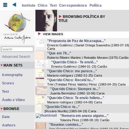
Institute
Chico
Text
Correspondence
Política
BROWSING POLÍTICA BY
TITLE
VIEW IMAGES
"Propuesta de Paz de Nicaragua..."
Ernesto Gutiérrez | Daniel Ortega Saavedra
(
1983-07-19
Carta
"Que em 76..."
Advanced Search
Roberto Ribeiro Martins | Reinaldo Morano
(
1975
) Cartão
"Querido Chico - Te envió..."
MAIN SETS
Ernesto Gutiérrez
(
1984-01-23
) Cartão
"Querido Chico: me parece..."
Iconography
Mariano rodríguez
(
1982-01-25
) Carta
"Querido Chico: Recebí tu..."
Scores
Trini (Trinidad Pérez Valdés) Pérez
(
1983-04-20
) Carta
"Querido Chico: Siempre te..."
Text
Juanita Bermúdez
(
1982-10-06
) Carta
"Querido Chico: Te envío folleto..."
Áudio e Vídeo
Mariano rodríguez
(
1982-04-08
) Carta
"Querido Chico: te..."
BROWSE
[Rosário Murillo]
(
1985-04-19
) Carta
"Remeto em anexo alguns..."
Date
Yolanda Pires
(
1988-08-19
) Cartão
"Reunion comites..."
Authors