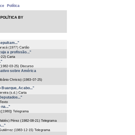
nce
Política
POLÍTICA BY
epultam..."
aracá
(
1977
) Cartão
ja a profissão..."
-22
) Carta
."
(
1982-03-25
) Discurso
mativo sobre América
Libânio Christo)
(
1983-07-25
)
o Buarque, Acabo..."
ereira
(
s.d.
) Carta
 Deputados..."
 Texto
na..."
(
[1980]
) Telegrama
Valdés) Pérez
(
1982-08-21
) Telegrama
..."
Gutiérrez
(
1983-12-15
) Telegrama