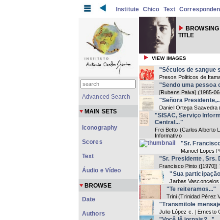
Institute
Chico
Text
Corresponde
BROWSING 
TITLE
VIEW IMAGES
"Séculos de sangue s
Presos Políticos de Itam
"Sendo uma pessoa cu
[Rubens Paiva]
(
1985-06
Advanced Search
"Señora Presidente,..
Daniel Ortega Saavedra
MAIN SETS
"SISAC, Serviço Infor
Central..."
Iconography
Frei Betto (Carlos Alberto 
Informativo
Scores
"Sr. Francisc
Manoel Lopes P
Text
"Sr. Presidente, Srs.
Francisco Pinto
(
[1970]
)
Áudio e Vídeo
"Sua participação 
Jarbas Vasconcelos
BROWSE
"Te reiteramos..."
Trini (Trinidad Pérez 
Date
"Transmitole mensaje
Julio López c. | Ernesto 
Authors
"Você lê jornais?..."