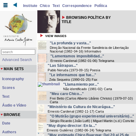
Institute
Chico
Text
Correspondence
Política
BROWSING POLÍTICA BY
TITLE
VIEW IMAGES
"La profunda y vasta..."
Direção Nacional da Frente Sandinista de Libertação
Nacional
(
1982-04-16
) Informativo
"Lamentamos imposibilidad..."
Advanced Search
Ernesto Cardenal
(
1982-01-06
) Telegrama
"Las Sátrapas..."
MAIN SETS
Pablo Neruda
(
1973-09-15
) Poesia
"Le informamos que fue..."
Iconography
Zela Sequeira
(
1990-01-25
) Fax
"Llamamiento por..."
Scores
Não identificado
(
1981-02
) Carta
"Meu caro Chico..."
Text
Frei Betto (Carlos Alberto Libânio Christo)
(
1979-07-10
)
Carta
Áudio e Vídeo
"Ministério da Cultura de Nicarágua..."
Ernesto Cardenal
(
1982-11-17
) Carta
BROWSE
"O Mutirão (grupo experimental universitário)..."
Sérgio Ricardo (João Lutfi) | Miguel Martin
(
s.d.
) Convite
Date
"Muy digno director: En la..."
Ernesto Gutiérrez
(
1982-06-24
) Telegrama
Authors
"Muy estimado Chico Buarque: Del 20 al 25 de