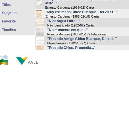
Julio..."
Titles
Ernesto Cardenal
(
1989-02
) Carta
"Muy estimado Chico Buarque: Del 20 al..."
Subjects
Ernesto Cardenal
(
1987-02-18
) Carta
"Nicaragua Libre..."
Favorite
Não identificado
(
1982-02
) Carta
Timeline
"No momento em que..."
Franco Montoro
(
1985-01-17
) Telegrama
"Prezado Amigo Chico Buarque, Deixei..."
Miguel arraes
(
1982-10-27
) Carta
"Prezado Chico. Pretendia..."
[Lysâneas Maciel]
(
1973-08-23
) Carta
"Prezado Senhor. É com..."
José Pinto | Márcio Macedo
(
1976-12-13
) Ofício
"Proposta de regulamento para o concurso..."
Comitê Brasileiro pela Paz na América Central
(
1982
)
Regulamento
"Propuesta de Paz de Nicaragua..."
Ernesto Gutiérrez | Daniel Ortega Saavedra
(
1983-07-19
Carta
"Que em 76..."
Roberto Ribeiro Martins | Reinaldo Morano
(
1975
) Cartão
"Querido Chico - Te envió..."
Ernesto Gutiérrez
(
1984-01-23
) Cartão