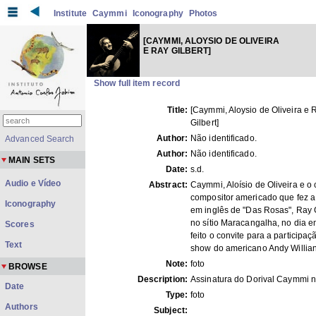
Institute
Caymmi
Iconography
Photos
[CAYMMI, ALOYSIO DE OLIVEIRA
E RAY GILBERT]
Show full item record
Title:
[Caymmi, Aloysio de Oliveira e 
Gilbert]
Author:
Não identificado.
Advanced Search
Author:
Não identificado.
MAIN SETS
Date:
s.d.
Audio e Vídeo
Abstract:
Caymmi, Aloísio de Oliveira e o 
compositor americado que fez a
Iconography
em inglês de "Das Rosas", Ray G
no sítio Maracangalha, no dia e
Scores
feito o convite para a participaç
Text
show do americano Andy Willian
Note:
foto
BROWSE
Description:
Assinatura do Dorival Caymmi n
Date
Type:
foto
Authors
Subject: