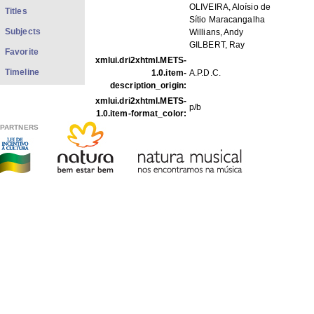
OLIVEIRA, Aloísio de
Titles
Sítio Maracangalha
Subjects
Willians, Andy
GILBERT, Ray
Favorite
xmlui.dri2xhtml.METS-
Timeline
1.0.item-
A.P.D.C.
description_origin:
xmlui.dri2xhtml.METS-
p/b
1.0.item-format_color:
PARTNERS
FILES IN THIS ITEM
Files
Size
Format
FOp21-14.jpg
71.14Kb
JPEG image
THIS ITEM APPEARS IN THE FOLLOWING COLLECTIO
Photos
[1979]
Show full item record