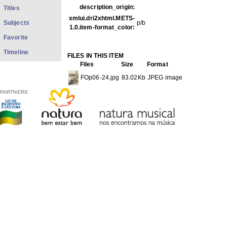
description_origin:
Titles
xmlui.dri2xhtml.METS-
Subjects
p/b
1.0.item-format_color:
Favorite
Timeline
FILES IN THIS ITEM
Files
Size
Format
FOp06-24.jpg
83.02Kb
JPEG image
PARTNERS
THIS ITEM APPEARS IN THE FOLLOWING COLLECTIO
Photos
[1979]
Show full item record