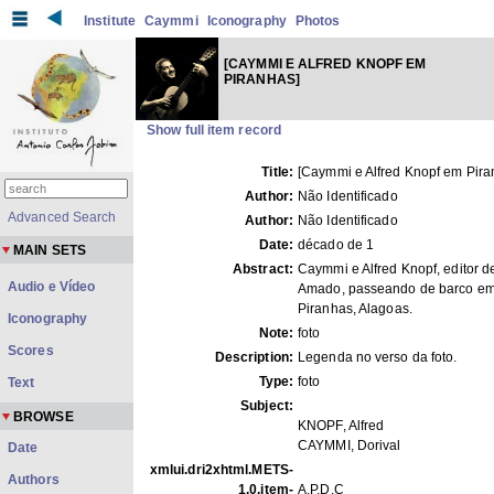
Institute
Caymmi
Iconography
Photos
[CAYMMI E ALFRED KNOPF EM
PIRANHAS]
Show full item record
Title:
[Caymmi e Alfred Knopf em Pira
Author:
Não Identificado
Advanced Search
Author:
Não Identificado
Date:
décado de 1
MAIN SETS
Abstract:
Caymmi e Alfred Knopf, editor d
Audio e Vídeo
Amado, passeando de barco e
Piranhas, Alagoas.
Iconography
Note:
foto
Scores
Description:
Legenda no verso da foto.
Type:
foto
Text
Subject:
BROWSE
KNOPF, Alfred
CAYMMI, Dorival
Date
xmlui.dri2xhtml.METS-
Authors
1.0.item-
A.P.D.C