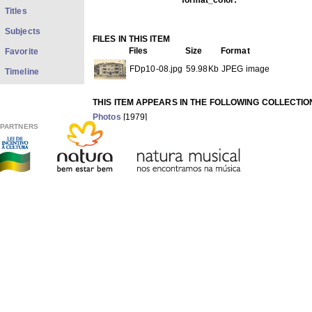
format_color:
Titles
Subjects
FILES IN THIS ITEM
Files
Size
Format
Favorite
FDp10-08.jpg
59.98Kb
JPEG image
Timeline
THIS ITEM APPEARS IN THE FOLLOWING COLLECTIO
Photos
[1979]
PARTNERS
Show full item record