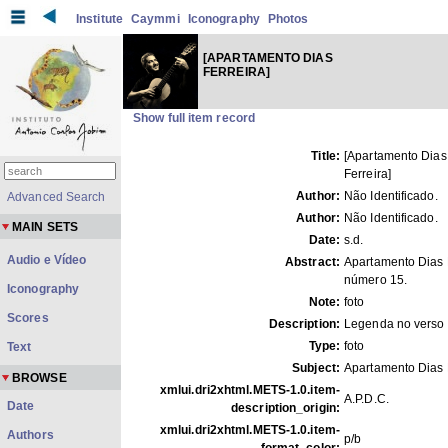
Institute
Caymmi
Iconography
Photos
[APARTAMENTO DIAS
FERREIRA]
Show full item record
Title:
[Apartamento Dias
Ferreira]
Author:
Não Identificado.
Advanced Search
Author:
Não Identificado.
MAIN SETS
Date:
s.d.
Audio e Vídeo
Abstract:
Apartamento Dias 
número 15.
Iconography
Note:
foto
Scores
Description:
Legenda no verso 
Type:
foto
Text
Subject:
Apartamento Dias 
BROWSE
xmlui.dri2xhtml.METS-1.0.item-
A.P.D.C.
Date
description_origin:
xmlui.dri2xhtml.METS-1.0.item-
Authors
p/b