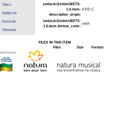
xmlui.dri2xhtml.METS-
Titles
1.0.item-
A.P.D.C.
Subjects
description_origin:
xmlui.dri2xhtml.METS-
Favorite
color
1.0.item-format_color:
Timeline
FILES IN THIS ITEM
Files
Size
Format
PARTNERS
FDp07-10.jpg
53.09Kb
JPEG image
THIS ITEM APPEARS IN THE FOLLOWING COLLECTIO
Photos
[1979]
Show full item record