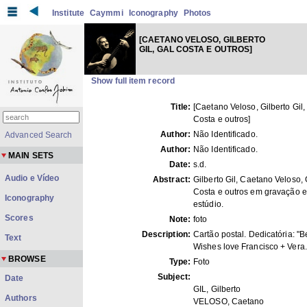
Institute
Caymmi
Iconography
Photos
[CAETANO VELOSO, GILBERTO
GIL, GAL COSTA E OUTROS]
Show full item record
Title:
[Caetano Veloso, Gilberto Gil,
Costa e outros]
Author:
Não Identificado.
Advanced Search
Author:
Não Identificado.
MAIN SETS
Date:
s.d.
Audio e Vídeo
Abstract:
Gilberto Gil, Caetano Veloso, 
Costa e outros em gravação 
Iconography
estúdio.
Scores
Note:
foto
Description:
Cartão postal. Dedicatória: "B
Text
Wishes love Francisco + Vera.
BROWSE
Type:
Foto
Subject:
Date
GIL, Gilberto
Authors
VELOSO, Caetano