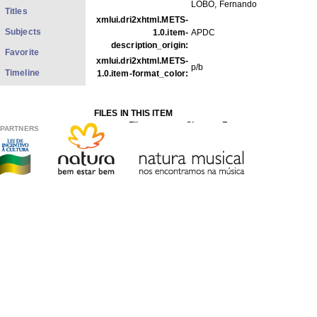
LOBO, Fernando
Titles
xmlui.dri2xhtml.METS-
Subjects
1.0.item-
APDC
description_origin:
Favorite
xmlui.dri2xhtml.METS-
p/b
Timeline
1.0.item-format_color:
FILES IN THIS ITEM
Files
Size
Format
PARTNERS
FOp08-06.jpg
64.83Kb
JPEG image
THIS ITEM APPEARS IN THE FOLLOWING COLLECTIO
Photos
[1979]
Show full item record