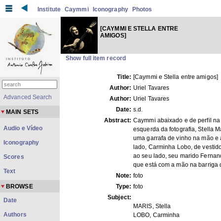
Institute
Caymmi
Iconography
Photos
[CAYMMI E STELLA ENTRE
AMIGOS]
Show full item record
Title:
[Caymmi e Stella entre amigos]
Author:
Uriel Tavares
Advanced Search
Author:
Uriel Tavares
Date:
s.d.
MAIN SETS
Abstract:
Caymmi abaixado e de perfil na 
Audio e Vídeo
esquerda da fotografia, Stella 
uma garrafa de vinho na mão e
Iconography
lado, Carminha Lobo, de vestido
ao seu lado, seu marido Fernan
Scores
que está com a mão na barriga 
Text
Note:
foto
BROWSE
Type:
foto
Subject:
Date
MARIS, Stella
Authors
LOBO, Carminha