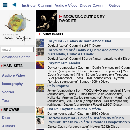
Institute
Caymmi
Audio e Vídeo
Discos Caymmi
Outros
BROWSING OUTROS BY
FAVORITE
VIEW IMAGES
Caymmi - 70 anos de mar, amor e luar
Dorival (autor) Caymmi
(
1984
) Disco
Canto de amor à Bahia e Quatro acalantos de
"Grabriela, Cravo e Canela"
Advanced Search
Dorival (autor) Caymmi | Jorge (autor) amado
(
s.d.
) Disc
Caymmi em Família
MAIN SETS
Dorival (compositor) Caymmi | Danilo (compositor) Caym
| Roger (compositor) Henri | Ribamar (compositor) | Cés
Costa (compositor) Filho | Sérgio (compositor) Fonseca |
Audio e Vídeo
Sueli (compositor) Costa | Dori (compositor) Caymmi |
Ronaldo (compositor) Bastos
(
1994
) Disco
Iconography
País Tropical
Jorge (compositor) Ben | TOQUINHO (compositor) | Anto
Scores
(compositor) Carlos | Chico Buarque de (compositor)
Hollanda | Antonio Carlos (compositor) Jobim | Martinho 
Text
(compositor) Vila | Ojala (compositor) | Jair (compositor)
rodrigues | Baden (compositor) Powell
(
1978
) Disco
Dorival Caymmi - Minha história
BROWSE
Dorival (compositor) Caymmi
(
1993
) Disco
Date
Dorival Caymmi - Coleção História da Música
Popular Brasileira - Série Grandes Compositore
Authors
Oscar Castro (orquestrador) Neves
(
1982
) Disco