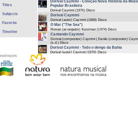
Dorival Caymmi - Coleção Nova História da Músi
Titles
Popular Brasileira
Dorival Caymmi
(
1976
) Disco
Subjects
Dorival Caymmi
Dorival (autor) Caymmi
(
1969
) Disco
Favorite
O Mar ("The Sea")
Roman (arranjador) Kunzman
(
1974
) Disco
Timeline
Cantando Caymmi
Dorival (compositor) Caymmi | Danilo (compositor) Cay
(
s.d.
) Disco
Dorival Caymmi - Todo o dengo da Bahia
Dorival (autor) Caymmi
(
1970
) Disco
PARTNERS
Saudades da Bahia - Dorival Caymmi
Dorival (autor) Caymmi
(
1985
) Disco
Dorival é nacional
Dorival (autor) Caymmi
(
[1970]
) Disco
O que é que a baiana tem?
Carmen (autor) Miranda
(
1966
) Disco
Encontro com Dorival Caymmi
Dorival (compositor) Caymmi
(
1969
) Disco
Dorival Caymmi - Série Coletânea vol. 6
Dorival (autor) Caymmi
(
s.d.
) Disco
Dorival Caymmi - Série Ídolos MPB
Dorival (autor) Caymmi
(
1975
) Disco
Música de Dorival Caymmi - Jacques Klein
Jacques (autor) Klein
(
s.d.
) Disco
Now showing items 1-18 of 18