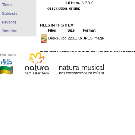
1.0.item-
A.P.D.C.
Titles
description_origin:
Subjects
Favorite
FILES IN THIS ITEM
Files
Size
Format
Timeline
Des-38.jpg
223.1Kb
JPEG image
THIS ITEM APPEARS IN THE FOLLOWING COLLECTIO
PARTNERS
Desenhos e pinturas
[77]
Show full item record