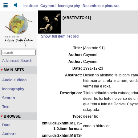
Institute
Caymmi
Iconography
Desenhos e pinturas
[ABSTRATO 91]
Show full item record
Title:
[Abstrato 91]
Author:
Caymmi
Advanced Search
Author:
Caymmi
Date:
1991-12-23
MAIN SETS
Abstract:
Desenho abstrato feito com can
Audio e Vídeo
hidrocor amarela, marrom, verd
vermelha e roxa.
Iconography
Description:
Título atribuído pelo catalogador
Scores
desenho foi feito no verso de u
que tem a foto de Dorival Caym
Text
estapada.
BROWSE
Type:
desenho
xmlui.dri2xhtml.METS-
Date
caneta hidrocor
1.0.item-format:
Authors
xmlui.dri2xhtml.METS-