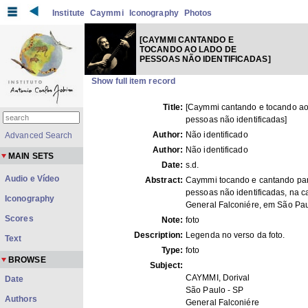
Institute
Caymmi
Iconography
Photos
[CAYMMI CANTANDO E
TOCANDO AO LADO DE
PESSOAS NÃO IDENTIFICADAS]
Show full item record
Title:
[Caymmi cantando e tocando ao
pessoas não identificadas]
Author:
Não identificado
Advanced Search
Author:
Não identificado
MAIN SETS
Date:
s.d.
Audio e Vídeo
Abstract:
Caymmi tocando e cantando pa
pessoas não identificadas, na c
Iconography
General Falconiére, em São Pau
Scores
Note:
foto
Description:
Legenda no verso da foto.
Text
Type:
foto
BROWSE
Subject:
CAYMMI, Dorival
Date
São Paulo - SP
Authors
General Falconiére