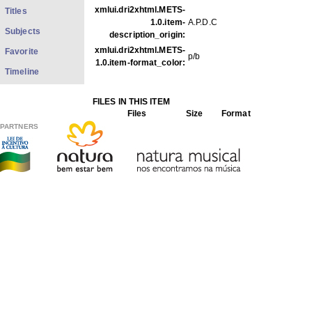
xmlui.dri2xhtml.METS-
Titles
1.0.item-
A.P.D.C
Subjects
description_origin:
xmlui.dri2xhtml.METS-
Favorite
p/b
1.0.item-format_color:
Timeline
FILES IN THIS ITEM
Files
Size
Format
PARTNERS
FOp02_02.jpg
64.79Kb
JPEG image
THIS ITEM APPEARS IN THE FOLLOWING COLLECTIO
Photos
[1979]
Show full item record