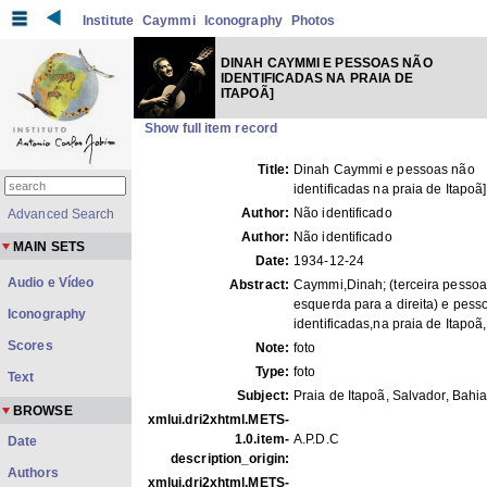
Institute
Caymmi
Iconography
Photos
DINAH CAYMMI E PESSOAS NÃO
IDENTIFICADAS NA PRAIA DE
ITAPOÃ]
Show full item record
Title:
Dinah Caymmi e pessoas não
identificadas na praia de Itapoã]
Author:
Não identificado
Advanced Search
Author:
Não identificado
MAIN SETS
Date:
1934-12-24
Audio e Vídeo
Abstract:
Caymmi,Dinah; (terceira pessoa
esquerda para a direita) e pess
Iconography
identificadas,na praia de Itapoã
Scores
Note:
foto
Type:
foto
Text
Subject:
Praia de Itapoã, Salvador, Bahi
BROWSE
xmlui.dri2xhtml.METS-
1.0.item-
A.P.D.C
Date
description_origin:
Authors
xmlui.dri2xhtml.METS-