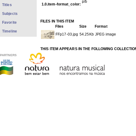
p/b
1.0.item-format_color:
Titles
Subjects
FILES IN THIS ITEM
Favorite
Files
Size
Format
Timeline
FFp17-03.jpg
54.25Kb
JPEG image
THIS ITEM APPEARS IN THE FOLLOWING COLLECTIO
Photos
[1979]
PARTNERS
Show full item record