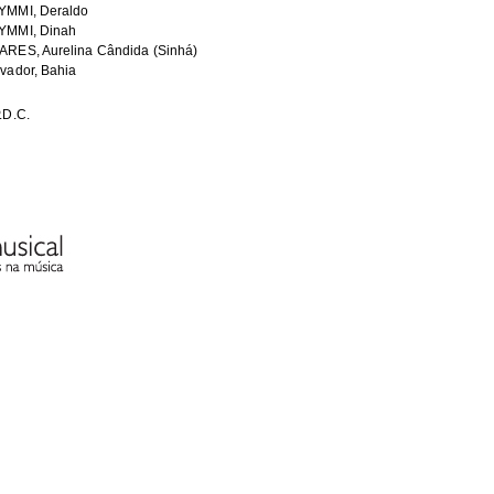
YMMI, Deraldo
YMMI, Dinah
ARES, Aurelina Cândida (Sinhá)
vador, Bahia
.D.C.
Format
1Kb
JPEG image
HE FOLLOWING COLLECTION(S)