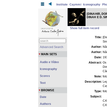
Institute
Caymmi
Iconography
Ph
[DINAHIR, DO
DINAH E D. S
Show full item record
Title:
[Di
Sin
Author:
Não
Advanced Search
Author:
Não
MAIN SETS
Date:
19
Audio e Vídeo
Abstract:
Os 
Di
Iconography
Cân
Scores
Note:
fot
Description:
Leg
Text
Ca
BROWSE
Type:
fot
Subject:
Date
CA
Authors
CA