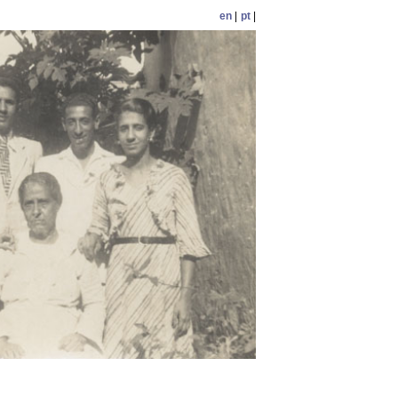
en
|
pt
|