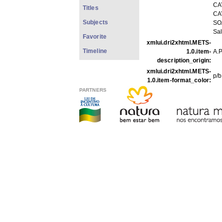
CA
Titles
CA
Subjects
SO
Sal
Favorite
xmlui.dri2xhtml.METS-
Timeline
1.0.item-
A.P
description_origin:
xmlui.dri2xhtml.METS-
p/b
1.0.item-format_color:
PARTNERS
FILES IN THIS ITEM
Files
Size
FFp10-17.jpg
63.3
THIS ITEM APPEARS IN T
Photos
[1979]
Show full item record