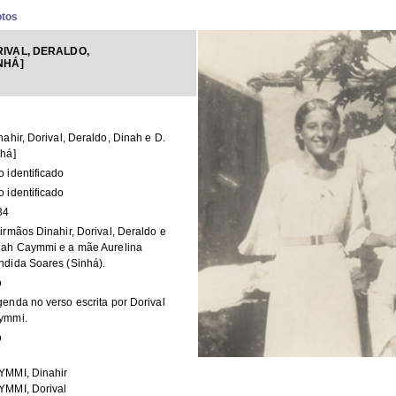
otos
RIVAL, DERALDO,
INHÁ]
nahir, Dorival, Deraldo, Dinah e D.
há]
 identificado
 identificado
34
irmãos Dinahir, Dorival, Deraldo e
nah Caymmi e a mãe Aurelina
dida Soares (Sinhá).
o
enda no verso escrita por Dorival
ymmi.
o
YMMI, Dinahir
YMMI, Dorival