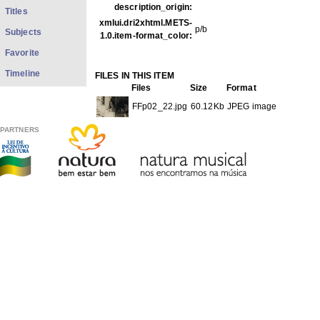
description_origin:
Titles
xmlui.dri2xhtml.METS-
p/b
Subjects
1.0.item-format_color:
Favorite
Timeline
FILES IN THIS ITEM
Files
Size
Format
FFp02_22.jpg
60.12Kb
JPEG image
PARTNERS
THIS ITEM APPEARS IN THE FOLLOWING COLLECTIO
Photos
[1979]
Show full item record