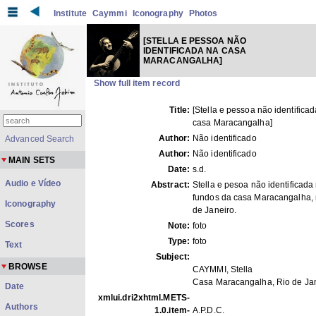
Institute
Caymmi
Iconography
Photos
[STELLA E PESSOA NÃO
IDENTIFICADA NA CASA
MARACANGALHA]
Show full item record
Title:
[Stella e pessoa não identifica
casa Maracangalha]
Author:
Não identificado
Advanced Search
Author:
Não identificado
MAIN SETS
Date:
s.d.
Audio e Vídeo
Abstract:
Stella e pesoa não identificada
fundos da casa Maracangalha, 
Iconography
de Janeiro.
Scores
Note:
foto
Type:
foto
Text
Subject:
BROWSE
CAYMMI, Stella
Casa Maracangalha, Rio de Ja
Date
xmlui.dri2xhtml.METS-
Authors
1.0.item-
A.P.D.C.