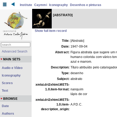
Institute
Caymmi
Iconography
Desenhos e pinturas
[ABSTRATO]
Show full item record
Title:
[Abstrato]
Date:
1947-09-04
Advanced Search
Abstract:
Figura abstrata que sugere um r
humano colorida com vários ton
MAIN SETS
azul e marrom.
Description:
Título atribuído pelo catalogador
Audio e Vídeo
Type:
desenho
Iconography
Subject:
abstrato
Scores
xmlui.dri2xhtml.METS-
1.0.item-format:
nanquim
Text
lápis de cor
BROWSE
xmlui.dri2xhtml.METS-
1.0.item-
A.P.D.C.
Date
description_origin:
Authors