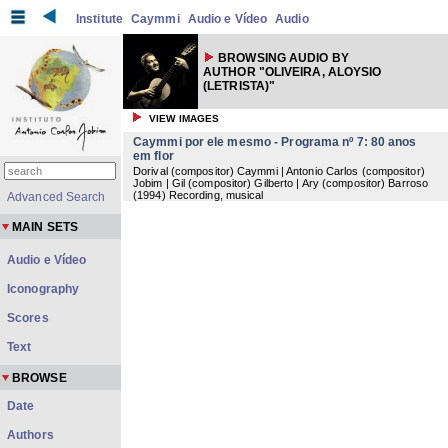
Institute
Caymmi
Audio e Vídeo
Audio
BROWSING AUDIO BY
AUTHOR "OLIVEIRA, ALOYSIO
(LETRISTA)"
VIEW IMAGES
Caymmi por ele mesmo - Programa nº 7: 80 anos
em flor
Dorival (compositor) Caymmi | Antonio Carlos (compositor)
Jobim | Gil (compositor) Gilberto | Ary (compositor) Barroso
(
1994
) Recording, musical
Advanced Search
MAIN SETS
Audio e Vídeo
Iconography
Scores
Text
BROWSE
Date
Authors