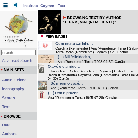
Institute
Caymmi
Text
BROWSING TEXT BY AUTHOR
"TERRA, ANA (REMETENTE)"
VIEW IMAGES
Com muito carinho…
Carolina (Remetente) | Ana (Remetente) Terra | Gabri
Terra Borba (Remetente) Caymmi
(
s.d.
) Cartão
(…) Mil felicidades,…
Advanced Search
Ana (Remetente) Terra
(
1998-04-30
) Cartão
O avô e o amigo…
MAIN SETS
Juliana Terra Borba (Remetente) Caymmi | Gabriel Terra
Borba (Remetente) Caymmi | Ana (Remetente) Terra
(
1983
04-30
) Cartão
Audio e Vídeo
Só mesmo você…
Ana (Remetente) Terra
(
1994-04-30
) Cartão
Iconography
(…) tem o prazer…
Scores
Ana (Remetente) Terra
(
1995-07-28
) Convite
Text
BROWSE
Date
Authors