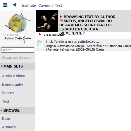
Institute
Caymmi
Text
BROWSING TEXT BY AUTHOR
"SANTOS, ANGELO OSWALDO
DE ARAÚJO - SECRETÁRIO DE
ESTADO DA CULTURA
(REMETENTE)"
VIEW IMAGES
(…), Tenho a grata satisfação…
Angelo Oswaldo de Araújo - Secretário de Estado da Cultu
(Remetente) santos
(
2002-05-15
) Carta
Advanced Search
MAIN SETS
Audio e Vídeo
Iconography
Scores
Text
BROWSE
Date
Authors